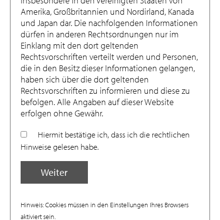
insbesondere in den Vereinigten Staaten von
Amerika, Großbritannien und Nordirland, Kanada
All events
Geschäftsberichte
und Japan dar. Die nachfolgenden Informationen
dürfen in anderen Rechtsordnungen nur im
Einklang mit den dort geltenden
06.07.2026
Rechtsvorschriften verteilt werden und Personen,
Annual report :be AG 2025 - german
die in den Besitz dieser Informationen gelangen,
haben sich über die dort geltenden
only
Rechtsvorschriften zu informieren und diese zu
befolgen. Alle Angaben auf dieser Website
Read the full report here
erfolgen ohne Gewähr.
Annual report :be AG 2025
Hiermit bestätige ich, dass ich die rechtlichen
(pdf, 19 MB), EN
Hinweise gelesen habe.
Weiter
29.12.2025
Annual report :be AG 2024 - german
only
Hinweis: Cookies müssen in den Einstellungen Ihres Browsers
aktiviert sein.