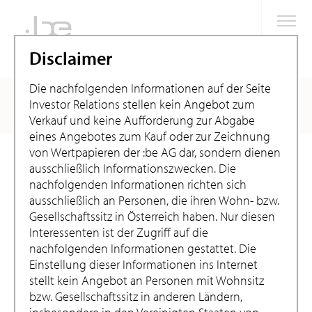
Disclaimer
Die nachfolgenden Informationen auf der Seite
Annual reports
Investor Relations stellen kein Angebot zum
Verkauf und keine Aufforderung zur Abgabe
eines Angebotes zum Kauf oder zur Zeichnung
von Wertpapieren der :be AG dar, sondern dienen
Home
Investor Relations
Publications
Annual reports
ausschließlich Informationszwecken. Die
nachfolgenden Informationen richten sich
ausschließlich an Personen, die ihren Wohn- bzw.
Reports of :be ag
Gesellschaftssitz in Österreich haben. Nur diesen
Interessenten ist der Zugriff auf die
Here you will find the annual reports of :be ag as well as the
nachfolgenden Informationen gestattet. Die
presentations for the AGM. We will continue to publish our
Einstellung dieser Informationen ins Internet
reports here after the delisting.
stellt kein Angebot an Personen mit Wohnsitz
bzw. Gesellschaftssitz in anderen Ländern,
The Annual Report will be available exclusively in German.