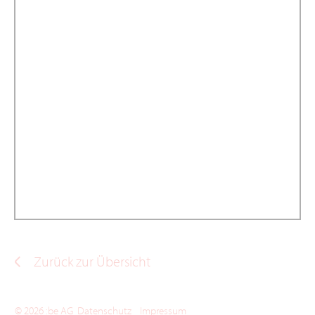
Teilen auf
facebook
twitter
xing
linkedin
PDF speichern
Permalink
Zurück zur Übersicht
© 2026 :be AG
Datenschutz
Impressum