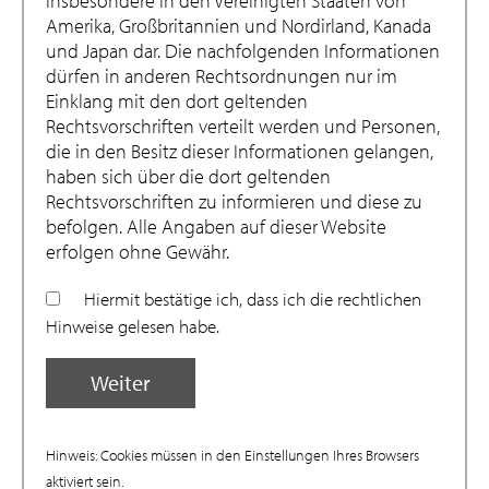
insbesondere in den Vereinigten Staaten von
Amerika, Großbritannien und Nordirland, Kanada
2010 – 2020“ dokumentiert ein Schaffen, das in
und Japan dar. Die nachfolgenden Informationen
seiner selbstverständlichen Nachhaltigkeit
dürfen in anderen Rechtsordnungen nur im
hochaktuell ist.
Einklang mit den dort geltenden
Rechtsvorschriften verteilt werden und Personen,
die in den Besitz dieser Informationen gelangen,
Die Publikation „Baumschlager Eberle Architekten
haben sich über die dort geltenden
2010 – 2020“ präsentiert das jüngere Werk des
Rechtsvorschriften zu informieren und diese zu
international tätigen Architekturbüros mit
befolgen. Alle Angaben auf dieser Website
erfolgen ohne Gewähr.
Vorarlberger Wurzeln. Auf rund 600 Seiten werden
über 50 der im vergangenen Jahrzehnt
Hiermit bestätige ich, dass ich die rechtlichen
entstandenen Bauten ausführlicher sowie mehr als
Hinweise gelesen habe.
ein Dutzend davon en Detail in Bildern, Plänen
Weiter
und Texten vorgestellt. Wichtigste Botschaft: Jedes
Projekt – gleich welcher Größe oder Typologie, in
Europa oder Asien – ist Ausdruck definierter Werte
Hinweis: Cookies müssen in den Einstellungen Ihres Browsers
aktiviert sein.
und stellt unter Beweis, dass Qualitätsanspruch