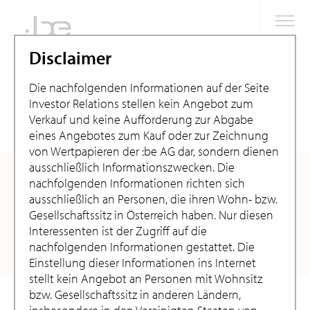
Disclaimer
Die nachfolgenden Informationen auf der Seite
Investor Relations stellen kein Angebot zum
Home
Investor Relations
News
Pressemitteilungen
Verkauf und keine Aufforderung zur Abgabe
details
eines Angebotes zum Kauf oder zur Zeichnung
von Wertpapieren der :be AG dar, sondern dienen
Neuerscheinung
ausschließlich Informationszwecken. Die
nachfolgenden Informationen richten sich
Baumschlager Eberle
ausschließlich an Personen, die ihren Wohn- bzw.
Gesellschaftssitz in Österreich haben. Nur diesen
Architekten 2010–
Interessenten ist der Zugriff auf die
2020
nachfolgenden Informationen gestattet. Die
Einstellung dieser Informationen ins Internet
stellt kein Angebot an Personen mit Wohnsitz
bzw. Gesellschaftssitz in anderen Ländern,
Die Monografie „Baumschlager Eberle Architekten